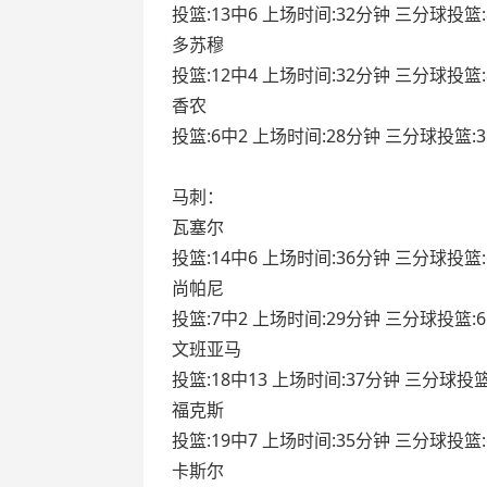
投篮:13中6 上场时间:32分钟 三分球投篮:
多苏穆
投篮:12中4 上场时间:32分钟 三分球投篮:
香农
投篮:6中2 上场时间:28分钟 三分球投篮:
马刺：
瓦塞尔
投篮:14中6 上场时间:36分钟 三分球投篮:
尚帕尼
投篮:7中2 上场时间:29分钟 三分球投篮:
文班亚马
投篮:18中13 上场时间:37分钟 三分球投篮:
福克斯
投篮:19中7 上场时间:35分钟 三分球投篮:
卡斯尔