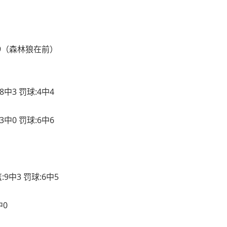
-29（森林狼在前）
8中3 罚球:4中4
3中0 罚球:6中6
:9中3 罚球:6中5
中0