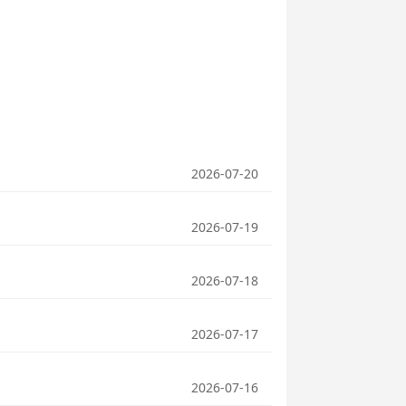
2026-07-20
2026-07-19
2026-07-18
2026-07-17
2026-07-16