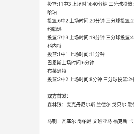
投篮:11中3 上场时间:40分钟 三分球投篮:
哈珀
投篮:6中2 上场时间:20分钟 三分球投篮:2
约翰逊
投篮:7中3 上场时间:19分钟 三分球投篮:4
科内特
投篮:1中1 上场时间:11分钟
巴恩斯上场时间:6分钟
布莱恩特
投篮:2中2 上场时间:8分钟 三分球投篮:2
双方首发：
森林狼：麦克丹尼尔斯 兰德尔 戈贝尔 爱
马刺：瓦塞尔 尚帕尼 文班亚马 福克斯 