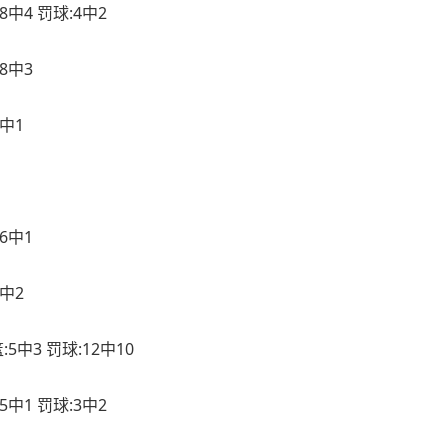
8中4 罚球:4中2
8中3
3中1
6中1
6中2
5中3 罚球:12中10
5中1 罚球:3中2