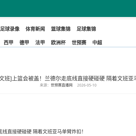
足球录像
体育新闻
篮球集锦
足球集锦
西甲
德甲
法甲
欧洲杯
世预赛
中超
扣文班]上篮会被盖！兰德尔走底线直接硬碰硬 隔着文班亚
来源：
世预赛直播网
2026-05-10
底线直接硬碰硬 隔着文班亚马单臂炸扣！