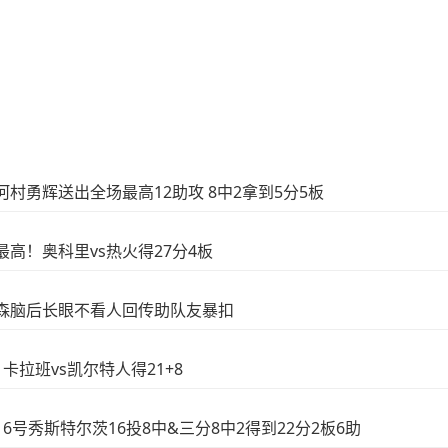
河村勇辉送出全场最高12助攻 8中2拿到5分5板
最高！奥科里vs热火得27分4板
瀚森脑后长眼不看人回传助队友暴扣
卡拉班vs凯尔特人得21+8
16号秀斯特尔茨16投8中&三分8中2得到22分2板6助