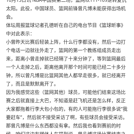
10月13日讯 N
BA中国赛第二场，篮网以111-109逆转复仇
太阳。此役，中国球员、篮网前锋曾凡博未能获得出场机
会。
体坛周报篮球记者孔德昕在自己的电台节目《
篮球昕事
》
中对此表示：
小曾昨天比赛后轻装上阵，什么行李都没有，然后一边打
个电话一边就往外走了，篮网的第一个教练组成员走出
来，距离小曾走掉就已经隔了十来分钟了，等到篮网最后
一个人走掉之后，距离他离开那个时间可能已经二十多分
钟，所以曾凡博是比篮网其他人都早走很多，就已经离开
了，而且是默默离开了。
因为我感觉这些（篮网其他）球员，可能他们结束这场比
赛之后就直接上大巴，不知道是赶飞机还是怎么样，反正
大家都拖着行李大包小包的，有的人可能拖行李很多说“我
要赶车”，然后就不接受采访了啊，有些球员会接受采访。
那曾凡博是什么东西都没有拿。然后我也看到赛前的时