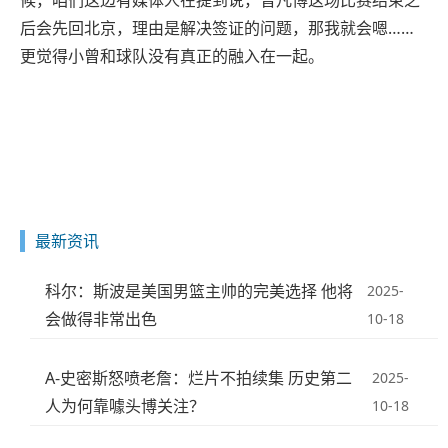
候，咱们这边有媒体人在提到说，曾凡博这场比赛结束之
后会先回北京，理由是解决签证的问题，那我就会嗯……
更觉得小曾和球队没有真正的融入在一起。
最新资讯
科尔：斯波是美国男篮主帅的完美选择 他将
2025-
会做得非常出色
10-18
A-史密斯怒喷老詹：烂片不拍续集 历史第二
2025-
人为何靠噱头博关注？
10-18